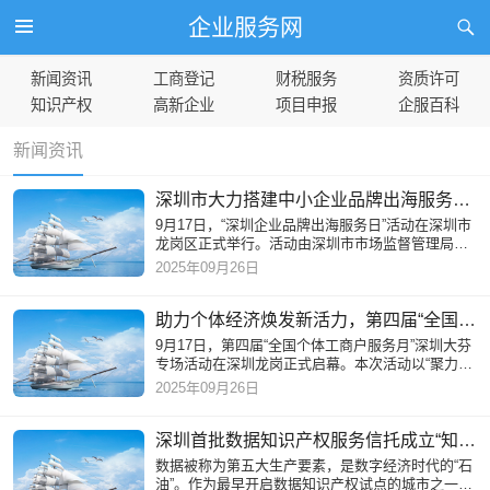
企业服务网
新闻资讯
工商登记
财税服务
资质许可
知识产权
高新企业
项目申报
企服百科
新闻资讯
深圳市大力搭建中小企业品牌出海服务平台
9月17日，“深圳企业品牌出海服务日”活动在深圳市
龙岗区正式举行。活动由深圳市市场监督管理局、
龙岗区人民政府主办，中国外文局文化传播中心支
2025年09月26日
持。深圳市市场监督
助力个体经济焕发新活力，第四届“全国个体工商户服务月”深圳大芬专场启动
9月17日，第四届“全国个体工商户服务月”深圳大芬
专场活动在深圳龙岗正式启幕。本次活动以“聚力赋
能、个个精彩”为主题，汇聚市区各职能部门、金融
2025年09月26日
机构、行业协会
深圳首批数据知识产权服务信托成立“知识产权+金融”破解成果转化难题
数据被称为第五大生产要素，是数字经济时代的“石
油”。作为最早开启数据知识产权试点的城市之一，