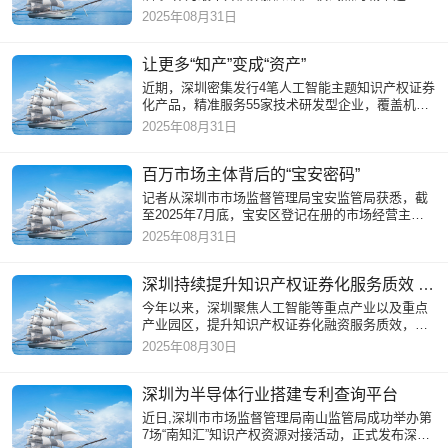
深圳曾创下多项“第一”。深圳市市场监督管理局（知
2025年08月31日
识产权局）、
让更多“知产”变成“资产”
近期，深圳密集发行4笔人工智能主题知识产权证券
化产品，精准服务55家技术研发型企业，覆盖机器
人融合技术、多模态感知等前沿领域，通过金融手
2025年08月31日
段加速人工智能技术产
百万市场主体背后的“宝安密码”
记者从深圳市市场监督管理局宝安监管局获悉，截
至2025年7月底，宝安区登记在册的市场经营主体
突破100万户，达到1003102户，实现历史性跨越。
2025年08月31日
深圳持续提升知识产权证券化服务质效 金融“活水”澎湃科创高地
今年以来，深圳聚焦人工智能等重点产业以及重点
产业园区，提升知识产权证券化融资服务质效，推
动知识产权金融资源向关键领域集聚。近期，深圳
2025年08月30日
密集发行4笔人工智能主
深圳为半导体行业搭建专利查询平台
近日,深圳市市场监督管理局南山监管局成功举办第
7场“南知汇”知识产权资源对接活动，正式发布深圳