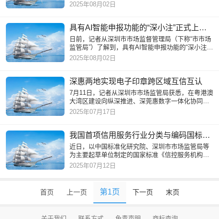
市半导体行业专利导航查询平台。
2025年08月02日
具有AI智能申报功能的“深小注”正式上线，申办营业执照像微信聊天一样
日前，记者从深圳市市场监督管理局（下称“市市场
监管局”）了解到，具有AI智能申报功能的“深小注”
已正式上线，简单对话即可申办营业执照。申办时
2025年08月02日
间从原来的30分
深惠两地实现电子印章跨区域互信互认
7月11日，记者从深圳市市场监管局获悉，在粤港澳
大湾区建设向纵深推进、深莞惠数字一体化协同发
展加速落地的时期，深圳与惠州正式实现电子印章
2025年07月17日
跨区域互信互认，可在
我国首项信用服务行业分类与编码国标实施
近日，以中国标准化研究院、深圳市市场监管局等
为主要起草单位制定的国家标准《信控服务机构分
类及编码规范》（GB/T 45805-2025)正式发布实
2025年07月12日
施。据介绍，该标准填补
第1页
首页
上一页
下一页
末页
关于我们
联系方式
免责声明
商标查询