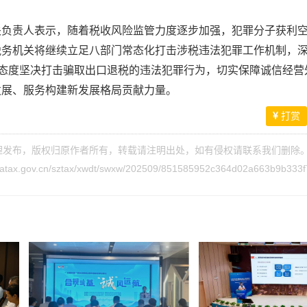
关负责人表示，随着税收风险监管力度逐步加强，犯罪分子获利
税务机关将继续立足八部门常态化打击涉税违法犯罪工作机制，
的态度坚决打击骗取出口退税的违法犯罪行为，切实保障诚信经营
发展、服务构建新发展格局贡献力量。
打赏
理发布，版权归原作者所有，转载请注明出处，如有侵权请
联系我们
删除
inatax.gov.cn/sztax/xwdt/swxw/202509/851585952c364d02a663b9b333f