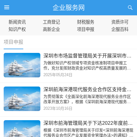
企业服务网
新闻资讯
工商登记
财税服务
资质许可
知识产权
高新企业
项目申报
企服百科
项目申报
深圳市市场监督管理局关于开展深圳市2025年知识产权领域专项资金核准制项目申报工作的通知
为做好知识产权领域专项资金核准制项目申报工
作，充分发挥财政资金对知识产权高质量发展的引
导作用，根据《深圳市市场监督管理局专项资金管
2025年05月24日
理办法》（深市监规〔20
深圳前海深港现代服务业合作区支持金融业高质量发展专项资金申报指南（2023年度第二批）
为贯彻落实《全面深化前海深港现代服务业合作区
改革开放方案》，根据《深圳前海深港现代服务业
合作区支持金融业高质量发展专项资金管理办法》
2023年10月16日
（深前海规〔2023〕2号
深圳市前海管理局关于下达2022年度前海合作区商贸物流产业扶持资金使用计划（贸易物流、航运分项第二批次）的通知
根据《深圳市前海管理局关于印发<深圳前海深港现
代服务业合作区产业发展资金管理办法>的通知》