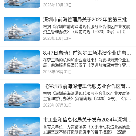
（深前海规〔2020〕3号）和《深圳市前海管理局
2023年10月13日
关于印发<
深圳市前海管理局关于2023年度第三批招商引资奖励（外资奖励类）专项资金拟发放名单的公示
根据《深圳市前海深港现代服务业合作区产业发展
资金管理办法》（深前海规〔2020〕3号）和《深
圳前海深港现代服务业合作区招商引资奖励暂行办
2023年10月13日
法》（深前海规〔2020〕
8月7日启动！前海梦工场港澳企业优惠补贴申报指南请收好
在梦工场的机构和企业看过来！为支撑港澳企业发
展，前海服务集团印发了《促进前海深港青年梦工
场园区港澳企业发展优惠方案及实施细则》，如何
2023年08月01日
申请？又需要准备哪些
《深圳市前海深港现代服务业合作区管理局关于支持港澳青年在前海就业创业发展的十二条措施》2023年度申报指南
根据《深圳前海深港现代服务业合作区产业发展资
金管理暂行办法》(深前海规〔2020〕3号)、《深圳
市前海管理局关于印发<深圳市前海深港现代服务业
2023年07月31日
合作区管理局关
市工业和信息化局关于发布2024年深圳市工业和信息化局企业技术改造项目扶持计划申报指南的通知
各有关单位：为贯彻落实《关于推动制造业高质量
发展坚定不移打造制造强市的若干措施》（深府规