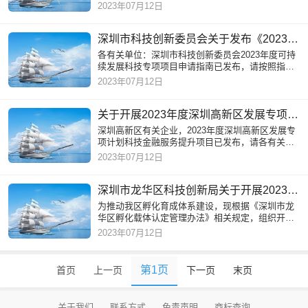
〔2021〕1号）和《深圳市关于应对新冠肺炎疫情
2023年07月12日
进一步帮助市场主体纾困
深圳市科技创新委员会关于发布《2023年度可持续发展科技专项项目申请指南》的通知
各有关单位：深圳市科技创新委员会2023年度可持
续发展科技专项项目申请指南已发布，请按照指南
要求和形式审查要点自主申报，不得购买、委托代
2023年07月12日
写项目申请书。有关注
关于开展2023年度深圳高新区发展专项计划科技金融服务提升项目受理的通知
深圳高新区有关企业，2023年度深圳高新区发展专
项计划科技金融服务提升项目已发布，请各有关单
位按照申请指南要求自主申报。现将相关申报事项
2023年07月12日
通知如下，一、申报项
深圳市龙华区科技创新局关于开展2023年区级孵化载体认定工作的通知
为推动我区孵化育成体系建设，现根据《深圳市龙
华区孵化载体认定管理办法》相关规定，组织开展2
023年区级孵化载体认定工作。受理方式：2023年
2023年07月12日
区级孵化载体认定项目
第1页
首页
上一页
下一页
末页
关于我们
联系方式
免责声明
商标查询