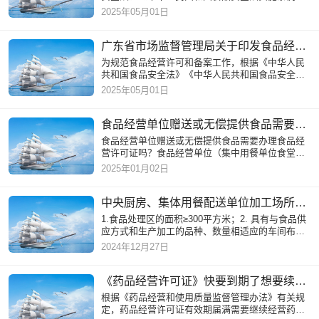
《食品经营许可和备案管理办法》等法律法规规章
2025年05月01日
的规定，制定本通则。
广东省市场监督管理局关于印发食品经营许可和备案实施细则的通知
为规范食品经营许可和备案工作，根据《中华人民
共和国食品安全法》《中华人民共和国食品安全法
实施条例》《食品经营许可和备案管理办法》《食
2025年05月01日
品经营许可审查通则》
食品经营单位赠送或无偿提供食品需要办理食品经营许可证吗？
食品经营单位赠送或无偿提供食品需要办理食品经
营许可证吗？食品经营单位（集中用餐单位食堂除
外）赠送或无偿提供食品免于办理食品经营许可。
2025年01月02日
中央厨房、集体用餐配送单位加工场所的基本要求有哪些？
1.食品处理区的面积≥300平方米；2. 具有与食品供
应方式和生产加工的品种、数量相适应的车间布局
和设备设施；3.食品加工操作场所应与加工食品的
2024年12月27日
品种、数量向适应，
《药品经营许可证》快要到期了想要续期，怎么办理？
根据《药品经营和使用质量监督管理办法》有关规
定，药品经营许可证有效期届满需要继续经营药品