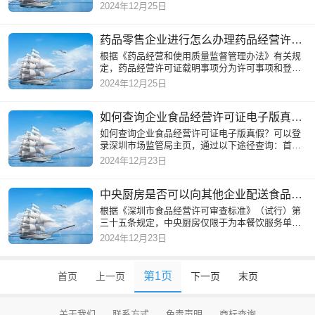
的，药品经营企业应当在有效期届满前六个月至两
2024年12月25日
个月期间，向发证机关
药品零售企业进行怎么办理药品经营许可证变更？
根据《药品经营和使用质量监督管理办法》有关规
定，药品经营许可证载明事项分为许可事项和登记
事项。许可事项是指经营地址、经营范围、经营方
2024年12月25日
式、仓库地址。登记事
如何查询企业食品经营许可证电子版真假？
如何查询企业食品经营许可证电子版真假？可以登
录深圳市场监管局主页，通过以下途径查询：首页
> 政务服务 > 信息查询 > 许可审批分类信息查询其
2024年12月23日
中的食
中央厨房是否可以向其他企业配送食品成品或半成品？
根据《深圳市食品经营许可审查标准》（试行）第
三十五条规定，中央厨房仅限于为本餐饮服务单位
所属（含加盟）的餐饮门店配送食品成品或半成
2024年12月23日
品。
第1页
首页
上一页
下一页
末页
关于我们
联系方式
免责声明
商标查询