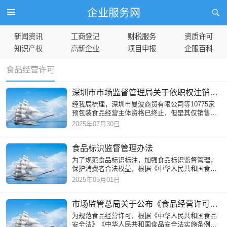
企业服务网
新闻资讯
工商登记
财税服务
资质许可
知识产权
高新企业
项目申报
企服百科
食品经营许可
深圳市市场监督管理局关于依职权注销仅销售预包装食品备案凭证的公告
经我局梳理，深圳市曼波商贸有限公司等10775家
预包装食品经营主体资格已终止，但是其仅销售预
包装食品备案凭证应注销而未注销，清单详见附
2025年07月30日
件，现根据《食品经营许可
食品标识监督管理办法
为了规范食品标识标注，加强食品标识监督管理，
保护消费者合法权益，根据《中华人民共和国食品
安全法》《中华人民共和国食品安全法实施条例》
2025年05月01日
等法律法规，制定本办
市场监管总局关于公布《食品经营许可审查通则》的公告
为规范食品经营许可，根据《中华人民共和国食品
安全法》《中华人民共和国食品安全法实施条例》