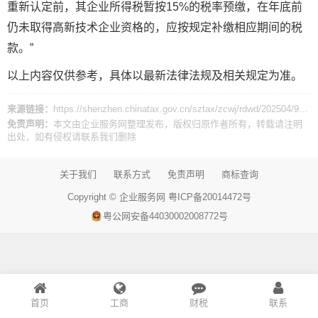
重新认定前，其企业所得税暂按15%的税率预缴，在年底前
仍未取得高新技术企业资格的，应按规定补缴相应期间的税
款。”
以上内容仅供参考，具体以最新法律法规及相关规定为准。
来源链接：
https://shenzhen.chinatax.gov.cn/sztax/zcwj/rdwd/202504/9a3e19926ea945abaa8c19a2933dad1d.shtml
免责声明：
本文由
企业服务网
整理发布，版权归原作者所有，转载请注明
出处，如有侵权请
联系我们
删除
关于我们
联系方式
免责声明
商标查询
Copyright ©
企业服务网
粤ICP备20014472号
粤公网安备44030002008772号
首页
工商
财税
联系